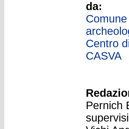
da:
Comune d
archeolog
Centro di 
CASVA
Redazion
Pernich 
supervis