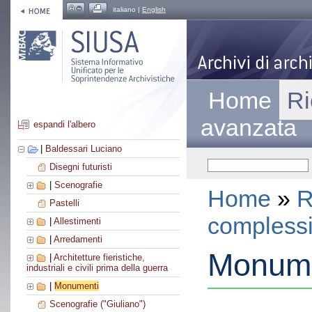
italiano |
English
Home
Ri
avanzata
espandi l'albero
|
Baldessari Luciano
Disegni futuristi
|
Scenografie
Home
»
R
Pastelli
compless
|
Allestimenti
|
Arredamenti
Monume
|
Architetture fieristiche,
industriali e civili prima della guerra
|
Monumenti
Scenografie ("Giuliano")