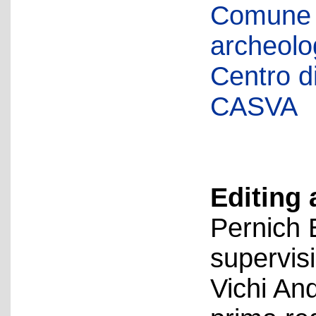
Comune d
archeolog
Centro di 
CASVA
Editing 
Pernich 
supervis
Vichi An