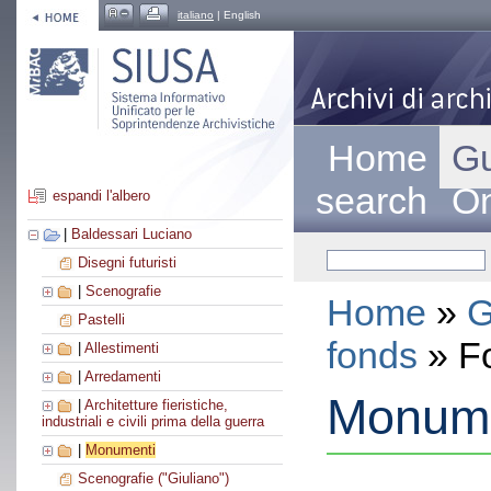
italiano
| English
Home
Gu
search
On
espandi l'albero
|
Baldessari Luciano
Disegni futuristi
|
Scenografie
Home
»
G
Pastelli
fonds
» F
|
Allestimenti
|
Arredamenti
Monume
|
Architetture fieristiche,
industriali e civili prima della guerra
|
Monumenti
Scenografie ("Giuliano")