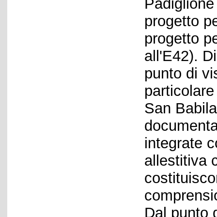
Padiglione
progetto p
progetto per
all'E42). 
punto di vi
particolare
San Babila 
documentar
integrate co
allestitiva
costituisc
comprension
Dal punto d