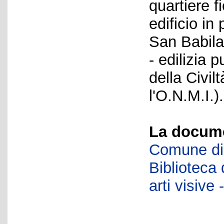
quartiere f
edificio in
San Babila
- edilizia 
della Civil
l'O.N.M.I.).
La docume
Comune di 
Biblioteca d
arti visiv