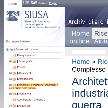
italiano |
English
Home
Rice
on line
Aiut
espandi l'albero
|
Baldessari Luciano
Disegni futuristi
Home
»
Ric
|
Scenografie
Complesso a
Pastelli
|
Allestimenti
Architet
|
Arredamenti
|
Architetture fieristiche, industriali e
civili prima della guerra
industri
|
Monumenti
Scenografie ("Giuliano")
guerra
|
Acquerelli