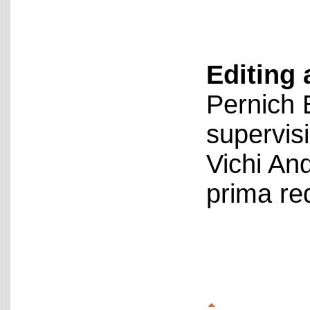
Editing 
Pernich 
supervis
Vichi An
prima re