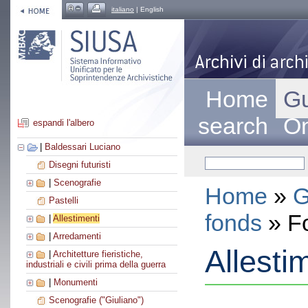
italiano
| English
Home
Gu
search
On
espandi l'albero
|
Baldessari Luciano
Disegni futuristi
|
Scenografie
Home
»
G
Pastelli
fonds
» F
|
Allestimenti
|
Arredamenti
Allesti
|
Architetture fieristiche,
industriali e civili prima della guerra
|
Monumenti
Scenografie ("Giuliano")