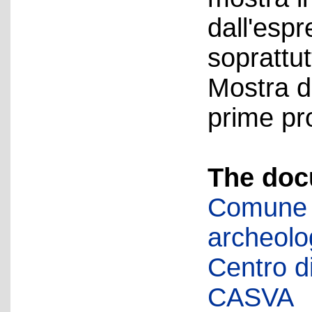
dall'esp
soprattut
Mostra d
prime pro
The doc
Comune d
archeolog
Centro di 
CASVA