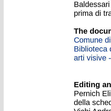
Baldessari
prima di tr
The docum
Comune di 
Biblioteca d
arti visiv
Editing an
Pernich El
della sche