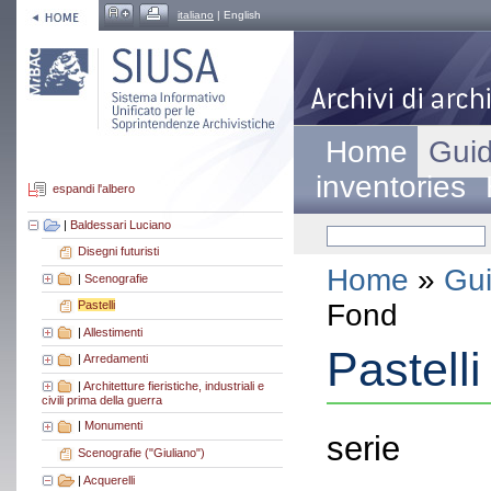
italiano
| English
Home
Guid
inventories
espandi l'albero
|
Baldessari Luciano
Disegni futuristi
Home
»
Gui
|
Scenografie
Fond
Pastelli
|
Allestimenti
Pastelli
|
Arredamenti
|
Architetture fieristiche, industriali e
civili prima della guerra
|
Monumenti
serie
Scenografie ("Giuliano")
|
Acquerelli