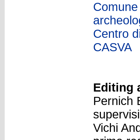
Comune d
archeolog
Centro di 
CASVA
Editing 
Pernich 
supervis
Vichi An