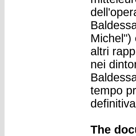
dell'ope
Baldessar
Michel") 
altri rap
nei dinto
Baldessar
tempo pri
definiti
The doc