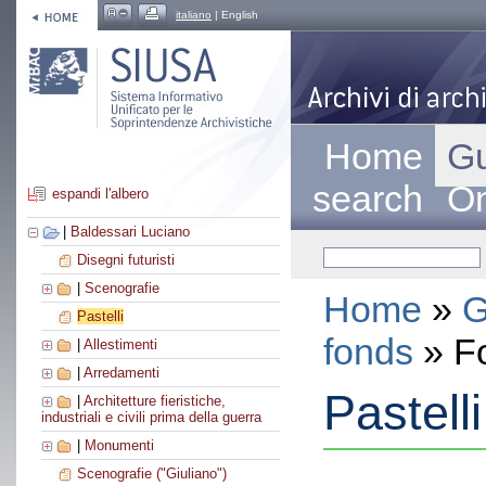
italiano
| English
Home
Gu
search
On
espandi l'albero
|
Baldessari Luciano
Disegni futuristi
|
Scenografie
Home
»
G
Pastelli
fonds
» F
|
Allestimenti
|
Arredamenti
Pastelli
|
Architetture fieristiche,
industriali e civili prima della guerra
|
Monumenti
Scenografie ("Giuliano")