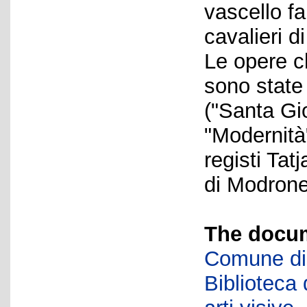
vascello f
cavalieri d
Le opere c
sono state 
("Santa Gi
"Modernità"
registi Ta
di Modrone
The docum
Comune di 
Biblioteca d