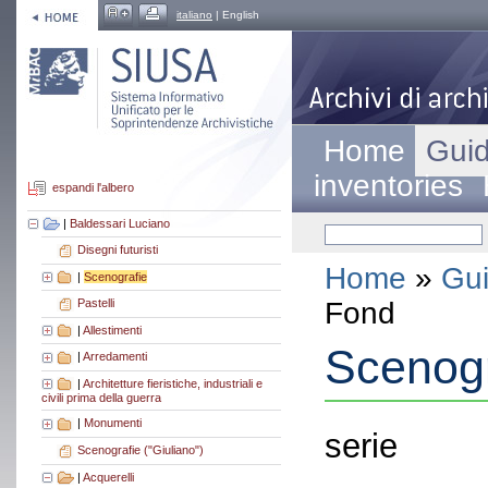
italiano
| English
Home
Guid
inventories
espandi l'albero
|
Baldessari Luciano
Disegni futuristi
Home
»
Gui
|
Scenografie
Fond
Pastelli
|
Allestimenti
Scenogr
|
Arredamenti
|
Architetture fieristiche, industriali e
civili prima della guerra
|
Monumenti
serie
Scenografie ("Giuliano")
|
Acquerelli