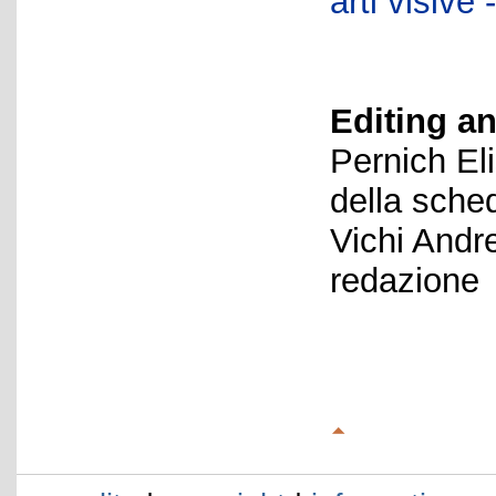
arti visiv
Editing an
Pernich El
della sche
Vichi Andr
redazione