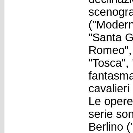
scenogra
("Moderni
"Santa G
Romeo", "
"Tosca", 
fantasma
cavalieri
Le opere
serie son
Berlino 