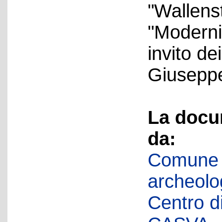
"Wallenst
"Modernit
invito de
Giuseppe
La docu
da:
Comune d
archeolog
Centro di 