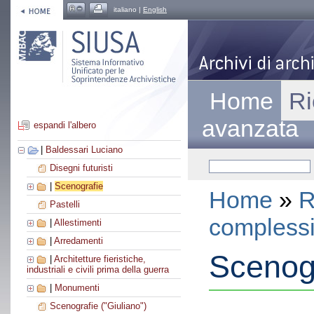
italiano |
English
Home
Ri
avanzata
espandi l'albero
|
Baldessari Luciano
Disegni futuristi
|
Scenografie
Home
»
R
Pastelli
compless
|
Allestimenti
|
Arredamenti
Scenog
|
Architetture fieristiche,
industriali e civili prima della guerra
|
Monumenti
Scenografie ("Giuliano")