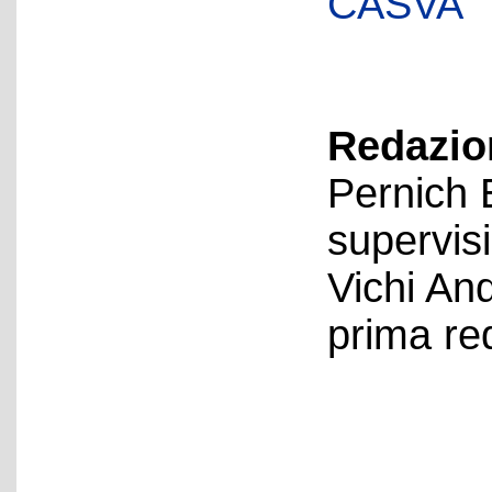
CASVA
Redazion
Pernich 
supervis
Vichi An
prima re