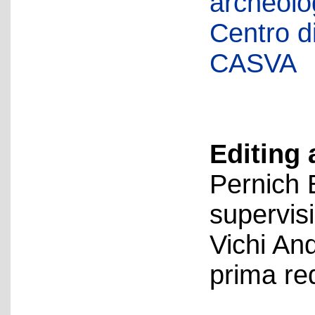
archeolog
Centro di 
CASVA
Editing 
Pernich 
supervis
Vichi An
prima re