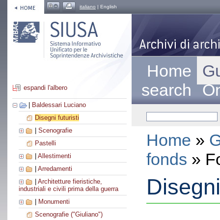
italiano
| English
Home
Gu
search
On
espandi l'albero
|
Baldessari Luciano
Disegni futuristi
|
Scenografie
Home
»
G
Pastelli
fonds
» F
|
Allestimenti
|
Arredamenti
Disegni 
|
Architetture fieristiche,
industriali e civili prima della guerra
|
Monumenti
Scenografie ("Giuliano")