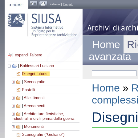
italiano |
English
Home
Ri
avanzata
espandi l'albero
|
Baldessari Luciano
Disegni futuristi
|
Scenografie
Home
»
R
Pastelli
compless
|
Allestimenti
|
Arredamenti
Disegni 
|
Architetture fieristiche,
industriali e civili prima della guerra
|
Monumenti
Scenografie ("Giuliano")