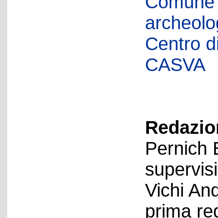
Comune d
archeolog
Centro di 
CASVA
Redazion
Pernich 
supervis
Vichi An
prima re