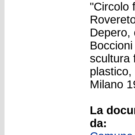
"Circolo 
Rovereto
Depero, 
Boccioni
scultura
plastico,
Milano 1
La docu
da: