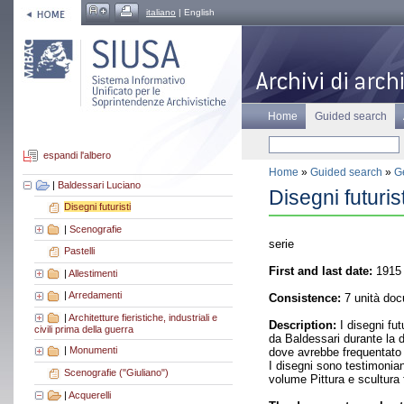
italiano
| English
Home
Guided search
espandi l'albero
Home
»
Guided search
»
Ge
|
Baldessari Luciano
Disegni futurist
Disegni futuristi
|
Scenografie
serie
Pastelli
First and last date:
1915
|
Allestimenti
|
Arredamenti
Consistence:
7 unità doc
|
Architetture fieristiche, industriali e
Description:
I disegni fut
civili prima della guerra
da Baldessari durante la 
|
Monumenti
dove avrebbe frequentato l'
I disegni sono testimonian
Scenografie ("Giuliano")
volume Pittura e scultura 
|
Acquerelli