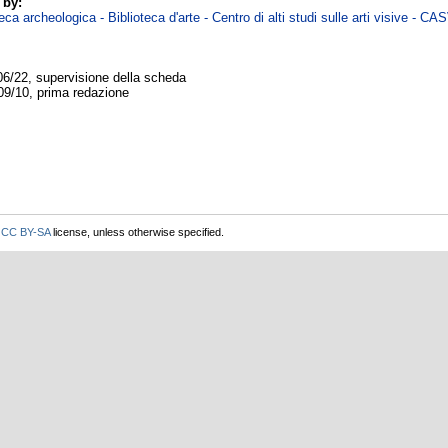
 by:
ca archeologica - Biblioteca d'arte - Centro di alti studi sulle arti visive - CA
06/22, supervisione della scheda
09/10, prima redazione
r
CC BY-SA
license, unless otherwise specified.