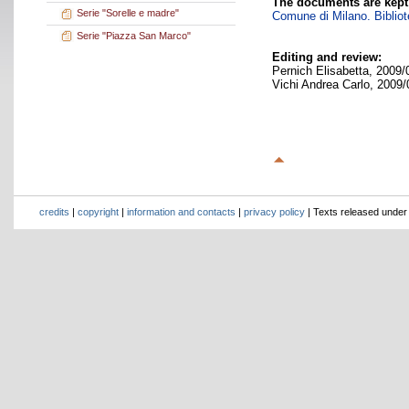
The documents are kept
Serie "Sorelle e madre"
Comune di Milano. Bibliote
Serie "Piazza San Marco"
Editing and review:
Pernich Elisabetta, 2009/
Vichi Andrea Carlo, 2009/
credits
|
copyright
|
information and contacts
|
privacy policy
| Texts released unde