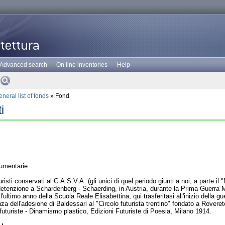
Advanced search
On line inventories
Help
neral list of fonds
» Fond
i
umentarie
uristi conservati al C.A.S.V.A. (gli unici di quel periodo giunti a noi, a parte
detenzione a Schardenberg - Schaerding, in Austria, durante la Prima Guerra 
ultimo anno della Scuola Reale Elisabettina, qui trasferitasi all'inizio della gu
za dell'adesione di Baldessari al "Circolo futurista trentino" fondato a Rover
futuriste - Dinamismo plastico, Edizioni Futuriste di Poesia, Milano 1914.