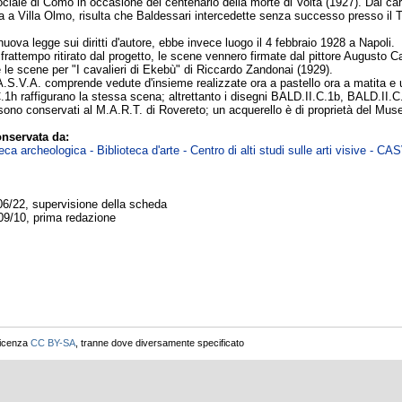
ciale di Como in occasione del centenario della morte di Volta (1927). Dal cart
ta a Villa Olmo, risulta che Baldessari intercedette senza successo presso il 
uova legge sui diritti d'autore, ebbe invece luogo il 4 febbraio 1928 a Napoli.
rattempo ritirato dal progetto, le scene vennero firmate dal pittore Augusto C
 le scene per "I cavalieri di Ekebù" di Riccardo Zandonai (1929).
A.S.V.A. comprende vedute d'insieme realizzate ora a pastello ora a matita e 
1h raffigurano la stessa scena; altrettanto i disegni BALD.II.C.1b, BALD.II.
sono conservati al M.A.R.T. di Rovereto; un acquerello è di proprietà del Muse
nservata da:
ca archeologica - Biblioteca d'arte - Centro di alti studi sulle arti visive - CA
06/22, supervisione della scheda
09/10, prima redazione
licenza
CC BY-SA
, tranne dove diversamente specificato