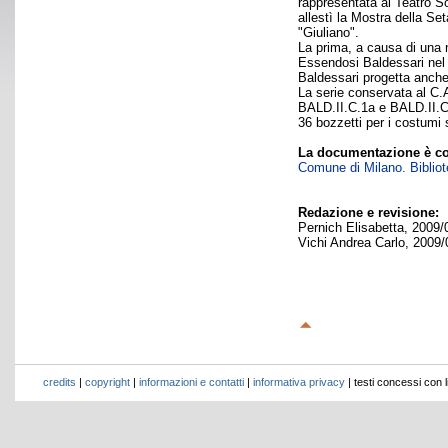
rappresentata al Teatro So
allestì la Mostra della Se
"Giuliano".
La prima, a causa di una n
Essendosi Baldessari nel f
Baldessari progetta anche
La serie conservata al C.
BALD.II.C.1a e BALD.II.C.
36 bozzetti per i costumi 
La documentazione è co
Comune di Milano. Bibliote
Redazione e revisione:
Pernich Elisabetta, 2009/
Vichi Andrea Carlo, 2009/
credits
|
copyright
|
informazioni e contatti
|
informativa privacy
| testi concessi con 