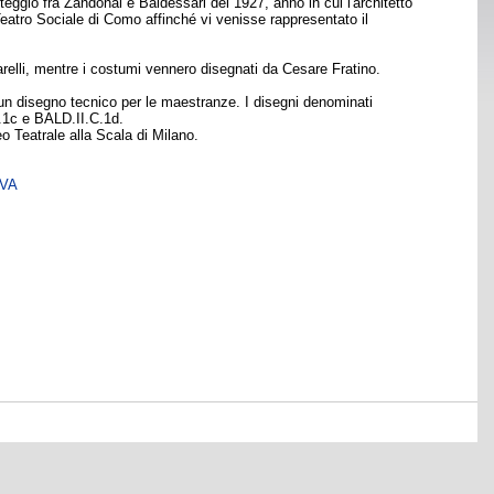
eggio fra Zandonai e Baldessari del 1927, anno in cui l'architetto
Teatro Sociale di Como affinché vi venisse rappresentato il
arelli, mentre i costumi vennero disegnati da Cesare Fratino.
un disegno tecnico per le maestranze. I disegni denominati
C.1c e BALD.II.C.1d.
o Teatrale alla Scala di Milano.
SVA