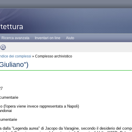
Ricerca avanzata
Inventari on line
Aiuto
Indice dei complessi
» Complesso archivistico
Giuliano")
27
cumentarie
(l'opera viene invece rappresentata a Napoli)
andonai
cumentarie
tta dalla "Legenda aurea" di Jacopo da Varagine, secondo il desiderio del co