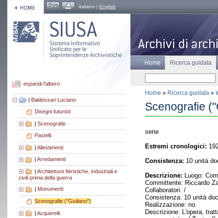
italiano |
English
Home
Ricerca guidata
espandi l'albero
Home
»
Ricerca guidata
»
|
Baldessari Luciano
Scenografie ("
Disegni futuristi
|
Scenografie
serie
Pastelli
Estremi cronologici:
19
|
Allestimenti
|
Arredamenti
Consistenza:
10 unità do
|
Architetture fieristiche, industriali e
Descrizione:
Luogo: Como 
civili prima della guerra
Committente: Riccardo Z
|
Monumenti
Collaboratori: /
Consistenza: 10 unità do
Scenografie ("Giuliano")
Realizzazione: no
Descrizione: L'opera, tra
|
Acquerelli