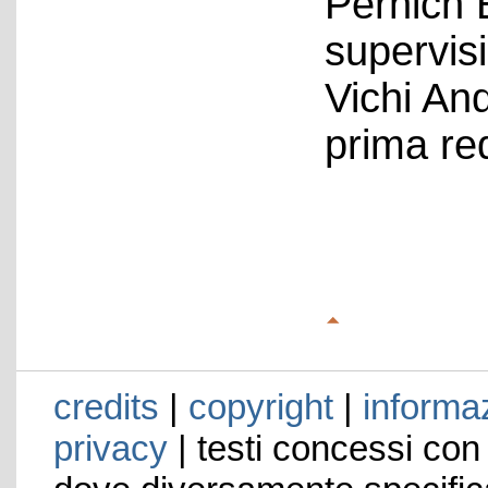
Pernich 
supervis
Vichi An
prima re
credits
|
copyright
|
informaz
privacy
| testi concessi con