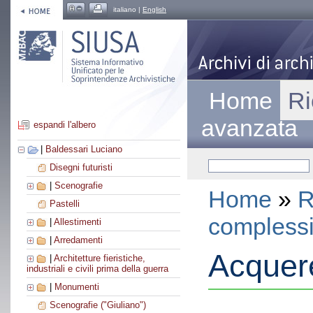
italiano |
English
Home
Ri
avanzata
espandi l'albero
|
Baldessari Luciano
Disegni futuristi
|
Scenografie
Home
»
R
Pastelli
compless
|
Allestimenti
|
Arredamenti
Acquere
|
Architetture fieristiche,
industriali e civili prima della guerra
|
Monumenti
Scenografie ("Giuliano")