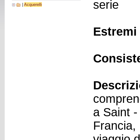
serie
|
Acquerelli
Estremi 
Consist
Descriz
comprend
a Saint -
Francia,
viaggio d