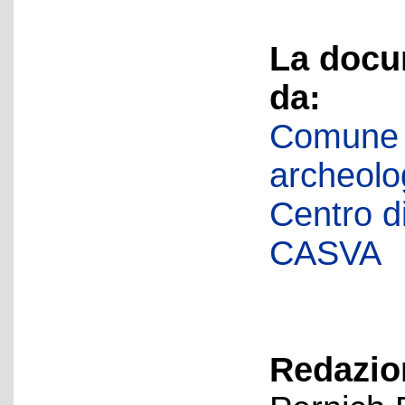
La docu
da:
Comune d
archeolog
Centro di 
CASVA
Redazion