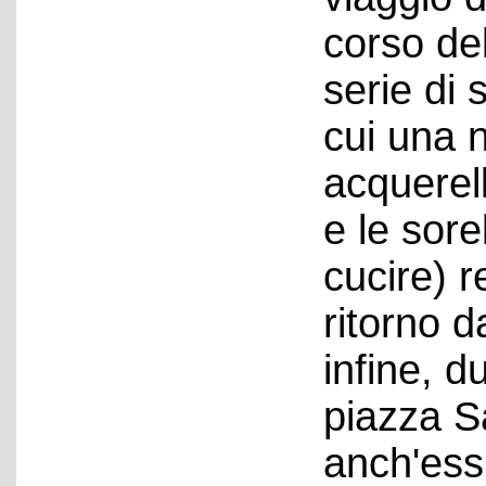
corso de
serie di 
cui una 
acquerell
e le sorel
cucire) r
ritorno d
infine, d
piazza S
anch'ess