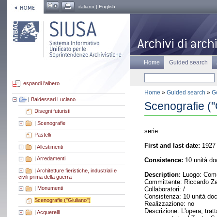
italiano
| English
Home
Guided search
espandi l'albero
Home
»
Guided search
»
Ge
|
Baldessari Luciano
Scenografie ("
Disegni futuristi
|
Scenografie
serie
Pastelli
First and last date:
1927
|
Allestimenti
|
Arredamenti
Consistence:
10 unità do
|
Architetture fieristiche, industriali e
Description:
Luogo: Como 
civili prima della guerra
Committente: Riccardo Z
|
Monumenti
Collaboratori: /
Consistenza: 10 unità do
Scenografie ("Giuliano")
Realizzazione: no
Descrizione: L'opera, tra
|
Acquerelli