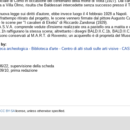
ciale di Como in occasione del centenario della morte di Volta (1927). Dal cart
ta a Villa Olmo, risulta che Baldessari intercedette senza successo presso il 
uova legge sui diritti d'autore, ebbe invece luogo il 4 febbraio 1928 a Napoli.
rattempo ritirato dal progetto, le scene vennero firmate dal pittore Augusto C
 le scene per "I cavalieri di Ekebù" di Riccardo Zandonai (1929).
A.S.V.A. comprende vedute d'insieme realizzate ora a pastello ora a matita e 
1h raffigurano la stessa scena; altrettanto i disegni BALD.II.C.1b, BALD.II.
sono conservati al M.A.R.T. di Rovereto; un acquerello è di proprietà del Muse
 by:
ca archeologica - Biblioteca d'arte - Centro di alti studi sulle arti visive - CA
06/22, supervisione della scheda
09/10, prima redazione
r
CC BY-SA
license, unless otherwise specified.