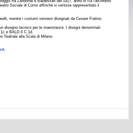
eggio fra Zandonai e Baldessari del 1927, anno in cui l'architetto
Teatro Sociale di Como affinché vi venisse rappresentato il
arelli, mentre i costumi vennero disegnati da Cesare Fratino.
un disegno tecnico per le maestranze. I disegni denominati
C.1c e BALD.II.C.1d.
o Teatrale alla Scala di Milano.
SVA