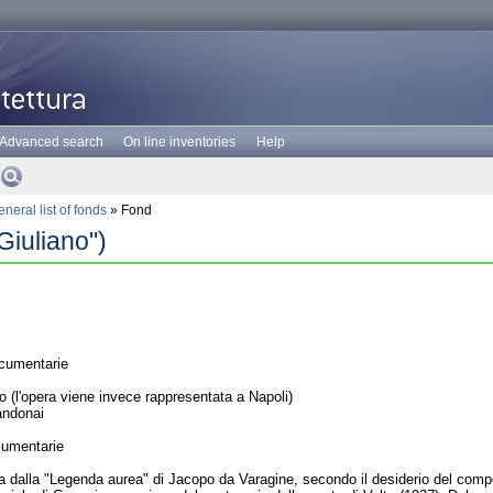
Advanced search
On line inventories
Help
neral list of fonds
» Fond
Giuliano")
cumentarie
(l'opera viene invece rappresentata a Napoli)
andonai
cumentarie
tta dalla "Legenda aurea" di Jacopo da Varagine, secondo il desiderio del co