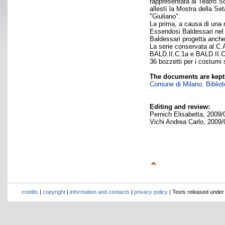
rappresentata al Teatro So
allestì la Mostra della Se
"Giuliano".
La prima, a causa di una n
Essendosi Baldessari nel f
Baldessari progetta anche
La serie conservata al C.
BALD.II.C.1a e BALD.II.C.
36 bozzetti per i costumi 
The documents are kept
Comune di Milano. Bibliote
Editing and review:
Pernich Elisabetta, 2009/
Vichi Andrea Carlo, 2009/
credits
|
copyright
|
information and contacts
|
privacy policy
| Texts released unde