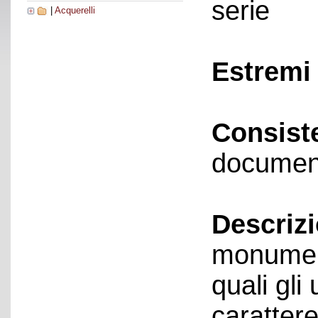
serie
|
Acquerelli
Estremi 
Consist
documen
Descriz
monument
quali gli 
carattere