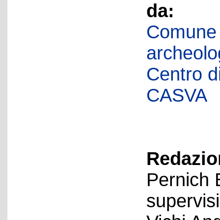
da:
Comune d
archeolog
Centro di 
CASVA
Redazion
Pernich 
supervis