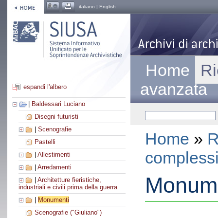
italiano |
English
Home
Ri
avanzata
espandi l'albero
|
Baldessari Luciano
Disegni futuristi
|
Scenografie
Home
»
R
Pastelli
compless
|
Allestimenti
|
Arredamenti
Monume
|
Architetture fieristiche,
industriali e civili prima della guerra
|
Monumenti
Scenografie ("Giuliano")