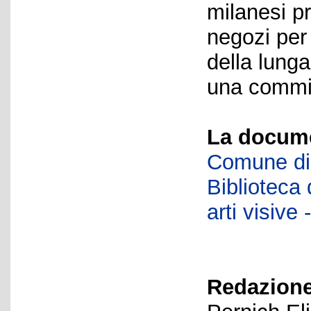
milanesi p
negozi per
della lung
una commit
La docume
Comune di 
Biblioteca d
arti visiv
Redazione