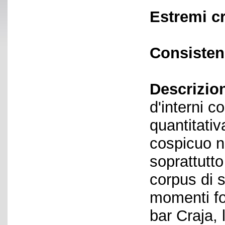
Estremi c
Consisten
Descrizio
d'interni c
quantitati
cospicuo n
soprattutto
corpus di s
momenti fo
bar Craja, l