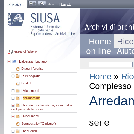
italiano |
English
Home
Rice
on line
Aiut
espandi l'albero
|
Baldessari Luciano
Disegni futuristi
Home
»
Ric
|
Scenografie
Complesso a
Pastelli
|
Allestimenti
Arredam
|
Arredamenti
|
Architetture fieristiche, industriali e
civili prima della guerra
|
Monumenti
serie
Scenografie ("Giuliano")
|
Acquerelli