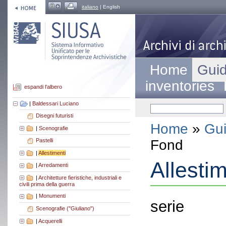
italiano
| English
Home
Guid
inventories
espandi l'albero
|
Baldessari Luciano
Disegni futuristi
Home
»
Gui
|
Scenografie
Fond
Pastelli
|
Allestimenti
Allestim
|
Arredamenti
|
Architetture fieristiche, industriali e
civili prima della guerra
|
Monumenti
serie
Scenografie ("Giuliano")
|
Acquerelli