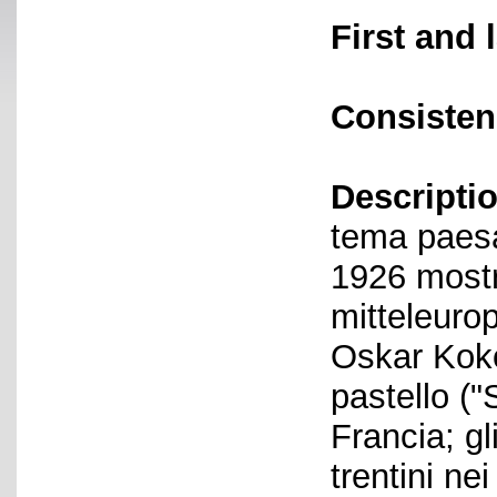
First and 
Consisten
Descriptio
tema paesag
1926 mostra
mitteleurop
Oskar Koko
pastello ("
Francia; gl
trentini ne