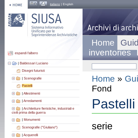
italiano
| English
Home
Guid
inventories
espandi l'albero
|
Baldessari Luciano
Disegni futuristi
Home
»
Gui
|
Scenografie
Fond
Pastelli
|
Allestimenti
Pastelli
|
Arredamenti
|
Architetture fieristiche, industriali e
civili prima della guerra
|
Monumenti
serie
Scenografie ("Giuliano")
|
Acquerelli