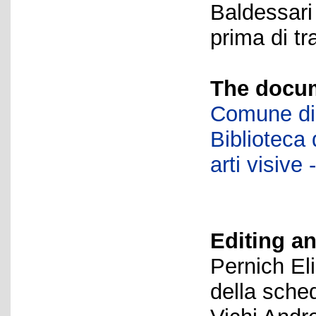
Baldessari
prima di tr
The docum
Comune di 
Biblioteca d
arti visiv
Editing an
Pernich El
della sche