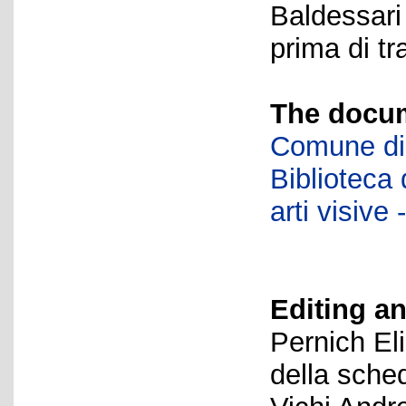
Baldessari
prima di tr
The docum
Comune di 
Biblioteca d
arti visiv
Editing an
Pernich El
della sche