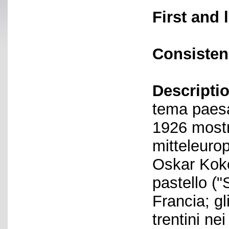
First and 
Consisten
Descriptio
tema paesag
1926 mostra
mitteleurop
Oskar Koko
pastello ("
Francia; gl
trentini ne