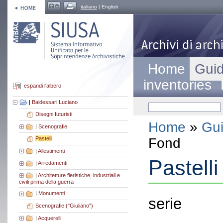
italiano
| English
Home
Guid
inventories
espandi l'albero
|
Baldessari Luciano
Disegni futuristi
Home
»
Gui
|
Scenografie
Fond
Pastelli
|
Allestimenti
Pastelli
|
Arredamenti
|
Architetture fieristiche, industriali e
civili prima della guerra
|
Monumenti
serie
Scenografie ("Giuliano")
|
Acquerelli