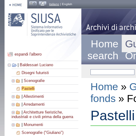
italiano
| English
Home
Gu
search
On
espandi l'albero
|
Baldessari Luciano
Disegni futuristi
|
Scenografie
Home
»
G
Pastelli
fonds
» F
|
Allestimenti
|
Arredamenti
Pastelli
|
Architetture fieristiche,
industriali e civili prima della guerra
|
Monumenti
Scenografie ("Giuliano")