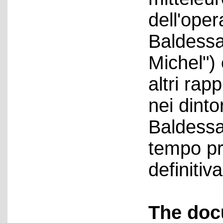
dell'ope
Baldessar
Michel") 
altri rap
nei dinto
Baldessar
tempo pri
definiti
The doc