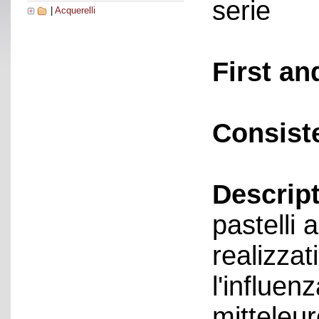
serie
|
Acquerelli
First an
Consist
Descript
pastelli
realizzat
l'influen
mitteleur