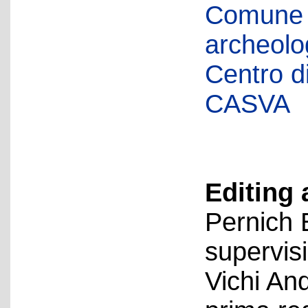
Comune d
archeolog
Centro di 
CASVA
Editing 
Pernich 
supervis
Vichi An