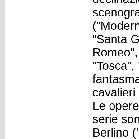
scenogra
("Moderni
"Santa G
Romeo", "
"Tosca", 
fantasma
cavalieri
Le opere
serie son
Berlino 