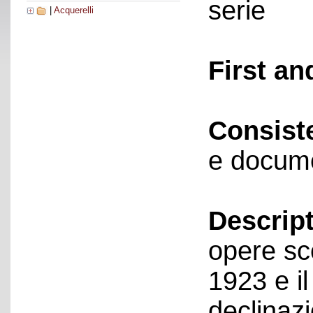
serie
|
Acquerelli
First an
Consist
e docume
Descript
opere sce
1923 e il
declinazi