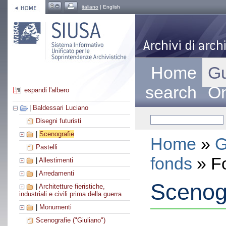
italiano
| English
Home
Gu
search
On
espandi l'albero
|
Baldessari Luciano
Disegni futuristi
|
Scenografie
Home
»
G
Pastelli
fonds
» F
|
Allestimenti
|
Arredamenti
Scenog
|
Architetture fieristiche,
industriali e civili prima della guerra
|
Monumenti
Scenografie ("Giuliano")