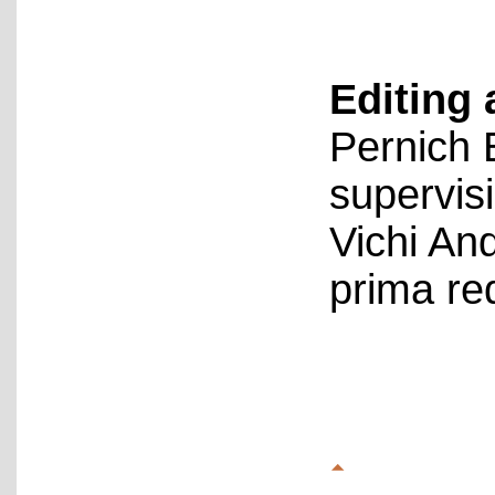
Editing 
Pernich 
supervis
Vichi An
prima re