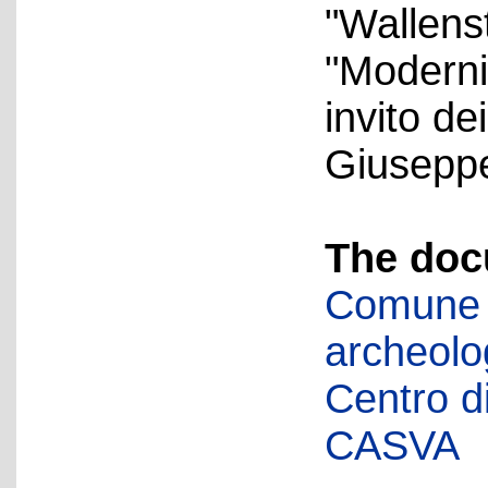
"Wallenst
"Modernit
invito de
Giuseppe
The doc
Comune d
archeolog
Centro di 
CASVA