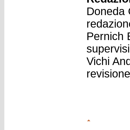
Doneda C
redazion
Pernich 
supervis
Vichi An
revision