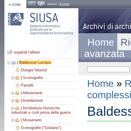
italiano |
English
Home
Ri
avanzata
espandi l'albero
|
Baldessari Luciano
Disegni futuristi
|
Scenografie
Home
»
R
Pastelli
compless
|
Allestimenti
|
Arredamenti
Baldess
|
Architetture fieristiche,
industriali e civili prima della guerra
|
Monumenti
Scenografie ("Giuliano")