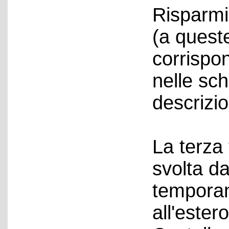
Risparmi
(a quest
corrispon
nelle sc
descrizio
La terza 
svolta d
temporan
all'ester