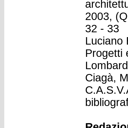
architet
2003, (Q
32 - 33
Luciano 
Progetti 
Lombardi
Ciagà, M
C.A.S.V.
bibliograf
Redazion