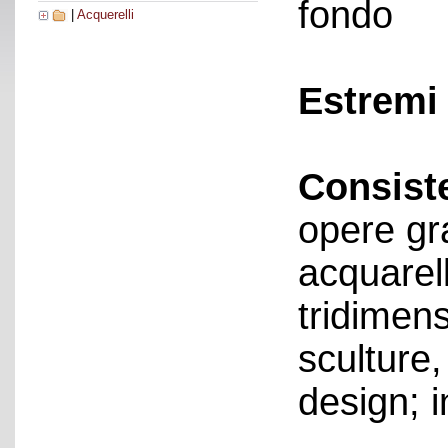
fondo
|
Acquerelli
Estremi 
Consist
opere gr
acquarell
tridimens
sculture,
design; i