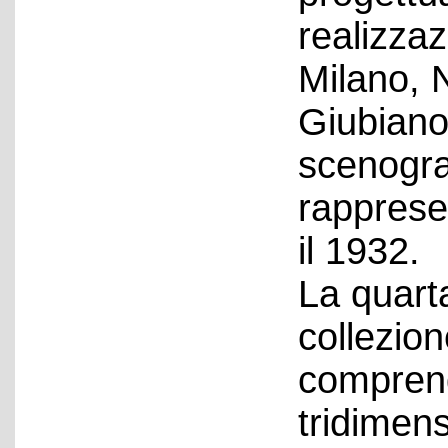
realizza
Milano, 
Giubiano 
scenograf
rappresen
il 1932.
La quarta
collezio
comprend
tridimens