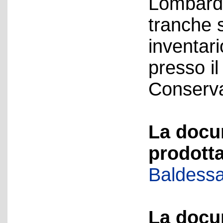
Lombardia
tranche 
inventari
presso i
Conservat
La docu
prodotta
Baldessa
La docu