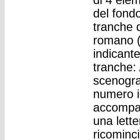
di 4 elem
del fondo
tranche 
romano (I,
indicante
tranche: 
scenograf
numero id
accompa
una lett
ricominc