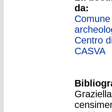
da:
Comune d
archeolog
Centro di 
CASVA
Bibliogr
Graziella
censiment