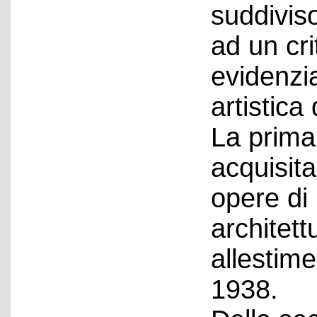
suddiviso
ad un cri
evidenzi
artistica 
La prima
acquisit
opere di 
architett
allestime
1938.