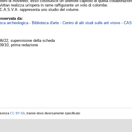
tero di Rovereto, esso costituisce un ulteriore capitolo di quella collaborazion
Voltan realizza un'opera in rame raffigurante un volo di colombe.
C.A.S.V.A. rappresenta uno studio del volume.
nservata da:
ca archeologica - Biblioteca d'arte - Centro di alti studi sulle arti visive - CA
06/22, supervisione della scheda
09/10, prima redazione
licenza
CC BY-SA
, tranne dove diversamente specificato