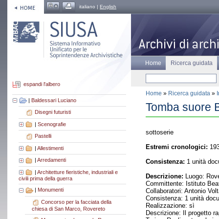
italiano |
English
Home
Ricerca guidata
espandi l'albero
Home
»
Ricerca guidata
»
|
Baldessari Luciano
Tomba suore B
Disegni futuristi
|
Scenografie
sottoserie
Pastelli
Estremi cronologici:
19
|
Allestimenti
|
Arredamenti
Consistenza:
1 unità doc
|
Architetture fieristiche, industriali e
Descrizione:
Luogo: Rove
civili prima della guerra
Committente: Istituto Bea
|
Monumenti
Collaboratori: Antonio Volt
Consistenza: 1 unità doc
Concorso per la facciata della
Realizzazione: sì
chiesa di San Marco, Rovereto
Descrizione: Il progetto r