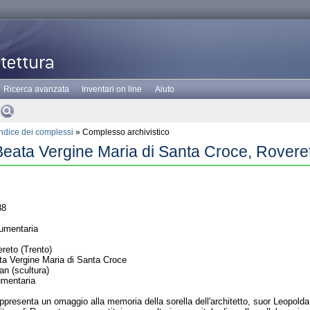
Ricerca avanzata
Inventari on line
Aiuto
Indice dei complessi
» Complesso archivistico
eata Vergine Maria di Santa Croce, Rovere
38
umentaria
reto (Trento)
ta Vergine Maria di Santa Croce
an (scultura)
umentaria
appresenta un omaggio alla memoria della sorella dell'architetto, suor Leopolda