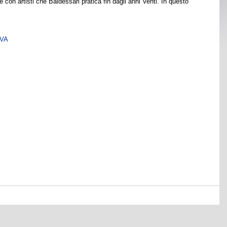
e con artisti che Baldessari pratica fin dagli anni Venti. In questo
SVA