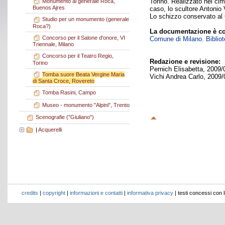
Torino. Realizzato nel cimi
Monumento al generale Roca,
Buenos Ajres
caso, lo scultore Antonio 
Lo schizzo conservato al 
Studio per un monumento (generale
Roca?)
La documentazione è co
Concorso per il Salone d'onore, VI
Comune di Milano. Bibliote
Triennale, Milano
Concorso per il Teatro Regio,
Redazione e revisione:
Torino
Pernich Elisabetta, 2009/
Tomba suore Beata Vergine Maria
Vichi Andrea Carlo, 2009/
di Santa Croce, Rovereto
Tomba Rasini, Campo
Museo - monumento "Alpini", Trento
Scenografie ("Giuliano")
|
Acquerelli
credits
|
copyright
|
informazioni e contatti
|
informativa privacy
| testi concessi con 