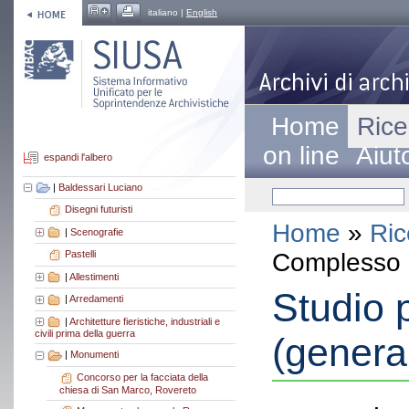
italiano |
English
Home
Rice
on line
Aiut
espandi l'albero
|
Baldessari Luciano
Disegni futuristi
Home
»
Ric
|
Scenografie
Complesso a
Pastelli
|
Allestimenti
Studio
|
Arredamenti
|
Architetture fieristiche, industriali e
civili prima della guerra
(genera
|
Monumenti
Concorso per la facciata della
chiesa di San Marco, Rovereto