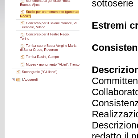
sottoserie
Monumento al generale Roca,
Buenos Ajres
Studio per un monumento (generale
Roca?)
Estremi c
Concorso per il Salone d'onore, VI
Triennale, Milano
Concorso per il Teatro Regio,
Torino
Consisten
Tomba suore Beata Vergine Maria
di Santa Croce, Rovereto
Tomba Rasini, Campo
Museo - monumento "Alpini", Trento
Descrizio
Scenografie ("Giuliano")
Committent
|
Acquerelli
Collaborato
Consistenz
Realizzazi
Descrizione
redatto il 