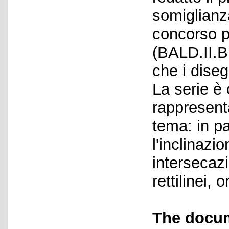
somiglianz
concorso p
(BALD.II.B
che i diseg
La serie è
rappresenta
tema: in pa
l'inclinazi
intersecazi
rettilinei, 
The docum