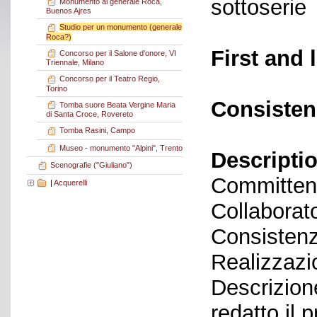
sottoserie
Monumento al generale Roca,
Buenos Ajres
Studio per un monumento (generale
Roca?)
First and 
Concorso per il Salone d'onore, VI
Triennale, Milano
Concorso per il Teatro Regio,
Torino
Consisten
Tomba suore Beata Vergine Maria
di Santa Croce, Rovereto
Tomba Rasini, Campo
Museo - monumento "Alpini", Trento
Descriptio
Scenografie ("Giuliano")
Committent
|
Acquerelli
Collaborato
Consistenz
Realizzazi
Descrizione
redatto il 