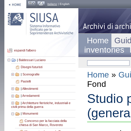
italiano
| English
Home
Guid
inventories
espandi l'albero
|
Baldessari Luciano
Disegni futuristi
Home
»
Gui
|
Scenografie
Fond
Pastelli
|
Allestimenti
Studio
|
Arredamenti
|
Architetture fieristiche, industriali e
civili prima della guerra
(genera
|
Monumenti
Concorso per la facciata della
chiesa di San Marco, Rovereto