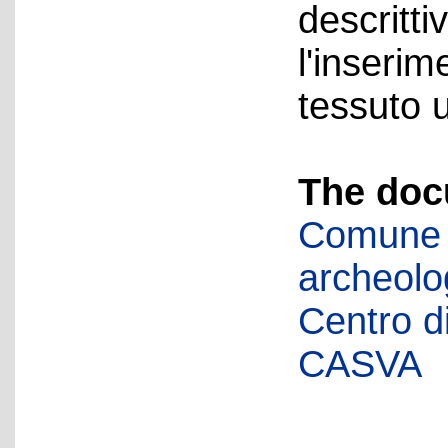
descritti
l'inseri
tessuto 
The doc
Comune d
archeolog
Centro di 
CASVA