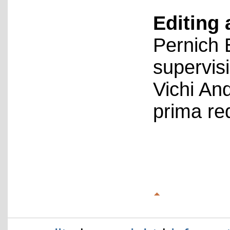
Editing 
Pernich 
supervis
Vichi An
prima re