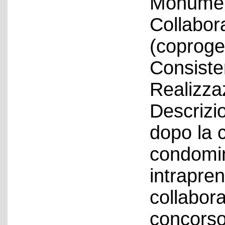
Monument
Collabor
(coproget
Consiste
Realizza
Descrizi
dopo la c
condomin
intrapre
collabor
concorso