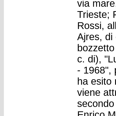
via mare
Trieste; 
Rossi, a
Ajres, di
bozzetto
c. di), "
- 1968", 
ha esito 
viene att
secondo a
Enrico Ma