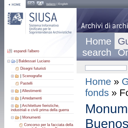
italiano
| English
Home
Gu
search
On
espandi l'albero
|
Baldessari Luciano
Disegni futuristi
|
Scenografie
Home
»
G
Pastelli
fonds
» F
|
Allestimenti
|
Arredamenti
Monume
|
Architetture fieristiche,
industriali e civili prima della guerra
|
Monumenti
Buenos
Concorso per la facciata della