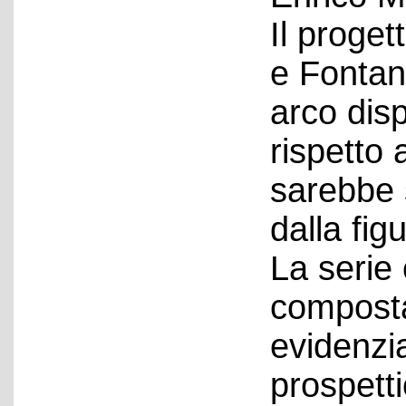
Il proget
e Fontan
arco dis
rispetto a
sarebbe 
dalla fig
La serie
composta
evidenzi
prospett