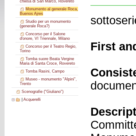
chiesa di San Marco, Rovereto
Monumento al generale Roca,
Buenos Ajres
sottoseri
Studio per un monumento
(generale Roca?)
Concorso per il Salone
d'onore, VI Triennale, Milano
First an
Concorso per il Teatro Regio,
Torino
Tomba suore Beata Vergine
Maria di Santa Croce, Rovereto
Consist
Tomba Rasini, Campo
Museo - monumento "Alpini",
documen
Trento
Scenografie ("Giuliano")
|
Acquerelli
Descript
Committe