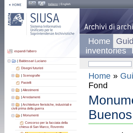
italiano
| English
Home
Guid
inventories
espandi l'albero
|
Baldessari Luciano
Disegni futuristi
Home
»
Gui
|
Scenografie
Fond
Pastelli
|
Allestimenti
Monume
|
Arredamenti
|
Architetture fieristiche, industriali e
civili prima della guerra
Buenos 
|
Monumenti
Concorso per la facciata della
chiesa di San Marco, Rovereto