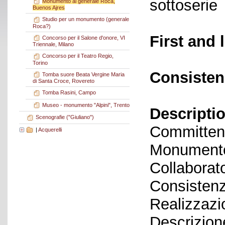
sottoserie
Monumento al generale Roca,
Buenos Ajres
Studio per un monumento (generale
Roca?)
First and 
Concorso per il Salone d'onore, VI
Triennale, Milano
Concorso per il Teatro Regio,
Torino
Consisten
Tomba suore Beata Vergine Maria
di Santa Croce, Rovereto
Tomba Rasini, Campo
Museo - monumento "Alpini", Trento
Descriptio
Scenografie ("Giuliano")
Committen
|
Acquerelli
Monumento
Collaborato
Consistenz
Realizzazi
Descrizion