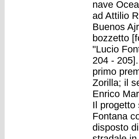
nave Ocean
ad Attilio 
Buenos Ajre
bozzetto [f
"Lucio Fon
204 - 205].
primo premi
Zorilla; il
Enrico Mart
Il progetto
Fontana co
disposto di
stradale in