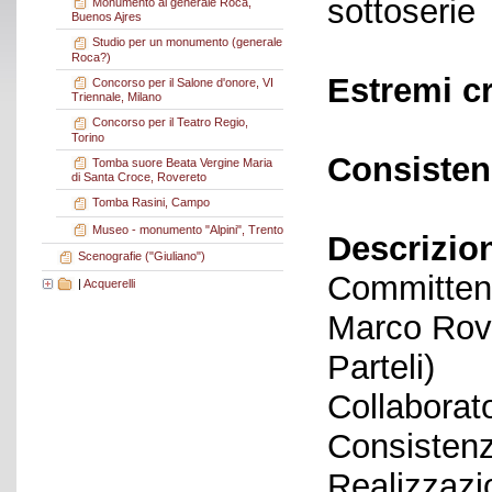
sottoserie
Monumento al generale Roca,
Buenos Ajres
Studio per un monumento (generale
Roca?)
Estremi c
Concorso per il Salone d'onore, VI
Triennale, Milano
Concorso per il Teatro Regio,
Torino
Consisten
Tomba suore Beata Vergine Maria
di Santa Croce, Rovereto
Tomba Rasini, Campo
Museo - monumento "Alpini", Trento
Descrizio
Scenografie ("Giuliano")
Committent
|
Acquerelli
Marco Rove
Parteli)
Collaborato
Consistenz
Realizzazi