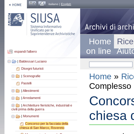
italiano |
English
Home
Rice
on line
Aiut
espandi l'albero
|
Baldessari Luciano
Disegni futuristi
Home
»
Ric
|
Scenografie
Complesso a
Pastelli
|
Allestimenti
Concors
|
Arredamenti
|
Architetture fieristiche, industriali e
civili prima della guerra
chiesa 
|
Monumenti
Concorso per la facciata della
chiesa di San Marco, Rovereto