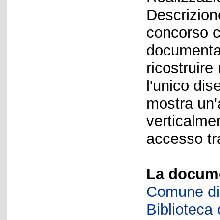
Descrizion
concorso c
documentaz
ricostruire 
l'unico di
mostra un'a
verticalme
accesso tr
La docume
Comune di 
Biblioteca d