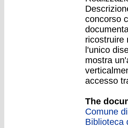
Descrizion
concorso c
documentaz
ricostruire 
l'unico di
mostra un'a
verticalme
accesso tr
The docum
Comune di 
Biblioteca d