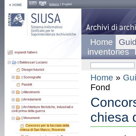
italiano
| English
Home
Guid
inventories
espandi l'albero
|
Baldessari Luciano
Disegni futuristi
Home
»
Gui
|
Scenografie
Fond
Pastelli
|
Allestimenti
Concors
|
Arredamenti
|
Architetture fieristiche, industriali e
civili prima della guerra
chiesa 
|
Monumenti
Concorso per la facciata della
chiesa di San Marco, Rovereto