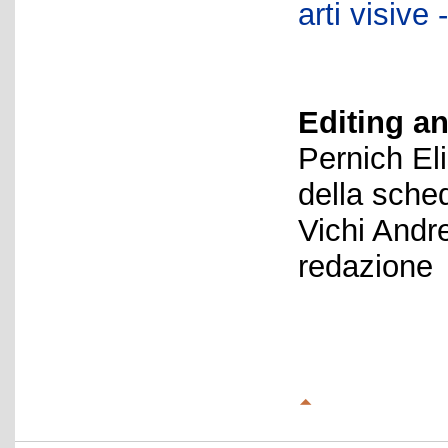
arti visiv
Editing an
Pernich El
della sche
Vichi Andr
redazione