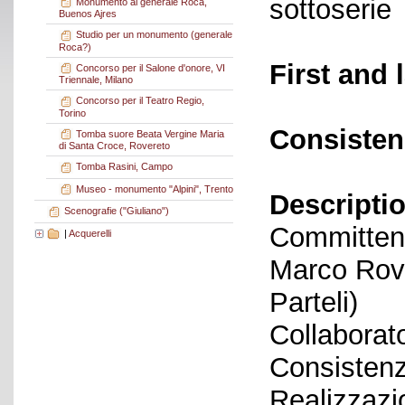
sottoserie
Monumento al generale Roca,
Buenos Ajres
Studio per un monumento (generale
Roca?)
First and 
Concorso per il Salone d'onore, VI
Triennale, Milano
Concorso per il Teatro Regio,
Torino
Consisten
Tomba suore Beata Vergine Maria
di Santa Croce, Rovereto
Tomba Rasini, Campo
Museo - monumento "Alpini", Trento
Descriptio
Scenografie ("Giuliano")
Committent
|
Acquerelli
Marco Rove
Parteli)
Collaborato
Consistenz
Realizzazi