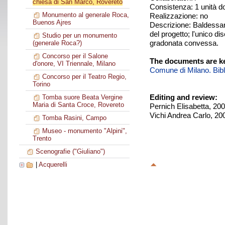
chiesa di San Marco, Rovereto
Consistenza: 1 unità 
Monumento al generale Roca,
Realizzazione: no
Buenos Ajres
Descrizione: Baldessari
del progetto; l'unico d
Studio per un monumento
gradonata convessa.
(generale Roca?)
Concorso per il Salone
The documents are ke
d'onore, VI Triennale, Milano
Comune di Milano. Biblio
Concorso per il Teatro Regio,
Torino
Editing and review:
Tomba suore Beata Vergine
Maria di Santa Croce, Rovereto
Pernich Elisabetta, 20
Vichi Andrea Carlo, 20
Tomba Rasini, Campo
Museo - monumento "Alpini",
Trento
Scenografie ("Giuliano")
|
Acquerelli