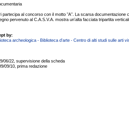
documentaria
 partecipa al concorso con il motto "A". La scarsa documentazione con
isegno pervenuto al C.A.S.V.A. mostra un'alta facciata tripartita verti
pt by:
teca archeologica - Biblioteca d'arte - Centro di alti studi sulle arti 
09/06/22, supervisione della scheda
09/09/10, prima redazione