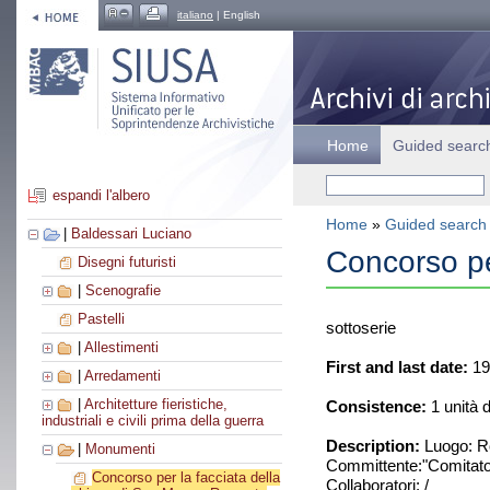
italiano
| English
Home
Guided searc
espandi l'albero
Home
»
Guided search
|
Baldessari Luciano
Concorso pe
Disegni futuristi
|
Scenografie
Pastelli
sottoserie
|
Allestimenti
First and last date:
19
|
Arredamenti
|
Architetture fieristiche,
Consistence:
1 unità 
industriali e civili prima della guerra
Description:
Luogo: Ro
|
Monumenti
Committente:"Comitato 
Concorso per la facciata della
Collaboratori: /