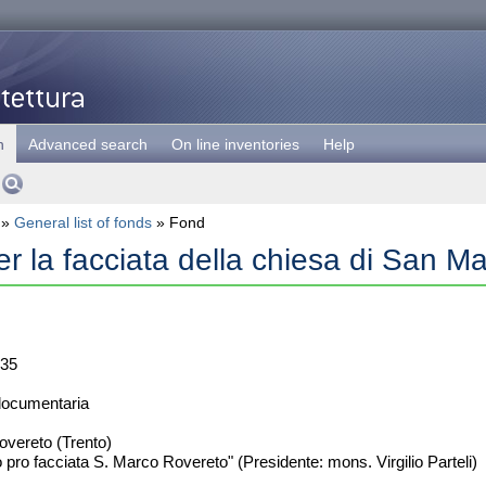
h
Advanced search
On line inventories
Help
»
General list of fonds
» Fond
r la facciata della chiesa di San M
35
documentaria
vereto (Trento)
pro facciata S. Marco Rovereto" (Presidente: mons. Virgilio Parteli)