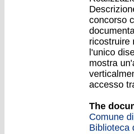
Descrizion
concorso c
documentaz
ricostruire 
l'unico di
mostra un'a
verticalme
accesso tr
The docum
Comune di 
Biblioteca d