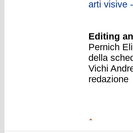
arti visiv
Editing an
Pernich El
della sche
Vichi Andr
redazione