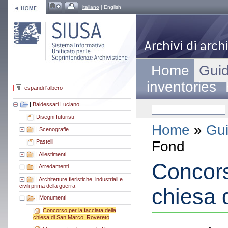
italiano
| English
Home
Guid
inventories
espandi l'albero
|
Baldessari Luciano
Disegni futuristi
Home
»
Gui
|
Scenografie
Fond
Pastelli
|
Allestimenti
Concors
|
Arredamenti
|
Architetture fieristiche, industriali e
civili prima della guerra
chiesa 
|
Monumenti
Concorso per la facciata della
chiesa di San Marco, Rovereto