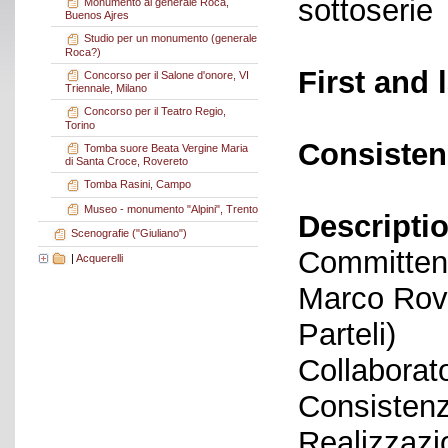
sottoserie
Monumento al generale Roca,
Buenos Ajres
Studio per un monumento (generale
Roca?)
First and 
Concorso per il Salone d'onore, VI
Triennale, Milano
Concorso per il Teatro Regio,
Torino
Consisten
Tomba suore Beata Vergine Maria
di Santa Croce, Rovereto
Tomba Rasini, Campo
Museo - monumento "Alpini", Trento
Descriptio
Scenografie ("Giuliano")
Committent
|
Acquerelli
Marco Rove
Parteli)
Collaborato
Consistenz
Realizzazi