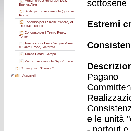
sottoserie
Monumento al generale Roca,
Buenos Ajres
Studio per un monumento (generale
Roca?)
Estremi c
Concorso per il Salone d'onore, VI
Triennale, Milano
Concorso per il Teatro Regio,
Torino
Consisten
Tomba suore Beata Vergine Maria
di Santa Croce, Rovereto
Tomba Rasini, Campo
Museo - monumento "Alpini", Trento
Descrizio
Scenografie ("Giuliano")
Pagano
|
Acquerelli
Committent
Realizzazi
Consistenza
e le unità 
- partout e