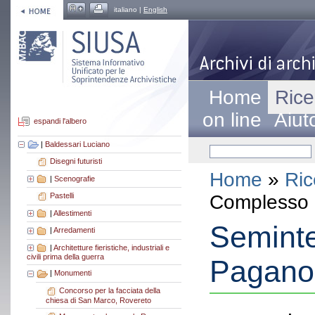
italiano |
English
Home
Rice
on line
Aiut
espandi l'albero
|
Baldessari Luciano
Disegni futuristi
Home
»
Ric
|
Scenografie
Complesso a
Pastelli
|
Allestimenti
Seminte
|
Arredamenti
|
Architetture fieristiche, industriali e
civili prima della guerra
Pagano
|
Monumenti
Concorso per la facciata della
chiesa di San Marco, Rovereto