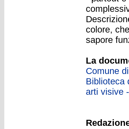
complessiv
Descrizione
colore, ch
sapore funz
La docume
Comune di 
Biblioteca d
arti visiv
Redazione