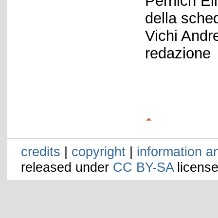
Pernich El
della sche
Vichi Andr
redazione
credits
|
copyright
|
information a
released under
CC BY-SA
license