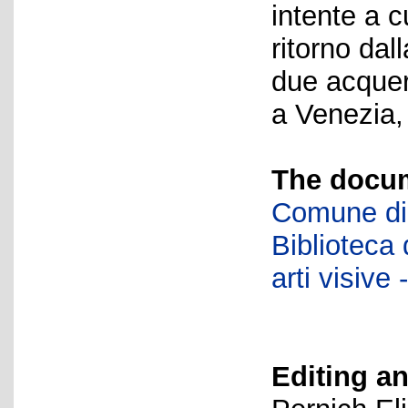
intente a c
ritorno dal
due acquer
a Venezia,
The docum
Comune di 
Biblioteca d
arti visiv
Editing an