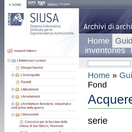
italiano
| English
Home
Guid
inventories
espandi l'albero
|
Baldessari Luciano
Disegni futuristi
Home
»
Gui
|
Scenografie
Fond
Pastelli
|
Allestimenti
Acquere
|
Arredamenti
|
Architetture fieristiche, industriali e
civili prima della guerra
|
Monumenti
serie
Concorso per la facciata della
chiesa di San Marco, Rovereto