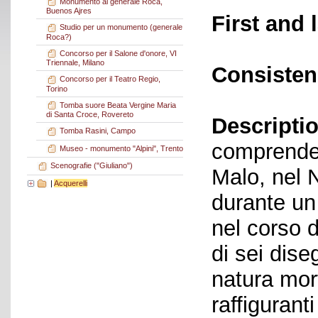
Monumento al generale Roca,
Buenos Ajres
First and 
Studio per un monumento (generale
Roca?)
Concorso per il Salone d'onore, VI
Triennale, Milano
Consisten
Concorso per il Teatro Regio,
Torino
Tomba suore Beata Vergine Maria
di Santa Croce, Rovereto
Descriptio
Tomba Rasini, Campo
comprende 
Museo - monumento "Alpini", Trento
Scenografie ("Giuliano")
Malo, nel 
|
Acquerelli
durante un 
nel corso d
di sei dise
natura mort
raffiguranti