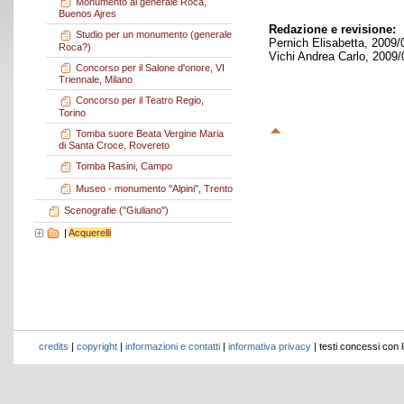
Monumento al generale Roca,
Buenos Ajres
Redazione e revisione:
Studio per un monumento (generale
Pernich Elisabetta, 2009/
Roca?)
Vichi Andrea Carlo, 2009/
Concorso per il Salone d'onore, VI
Triennale, Milano
Concorso per il Teatro Regio,
Torino
Tomba suore Beata Vergine Maria
di Santa Croce, Rovereto
Tomba Rasini, Campo
Museo - monumento "Alpini", Trento
Scenografie ("Giuliano")
|
Acquerelli
credits
|
copyright
|
informazioni e contatti
|
informativa privacy
| testi concessi con 