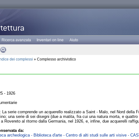
Ricerca avanzata
Inventari on line
Aiuto
Indice dei complessi
» Complesso archivistico
5 - 1926
umentarie
 La serie comprende un acquerello realizzato a Saint - Malo, nel Nord della Fr
no; una serie di sei disegni (due a matita, fra cui una natura morta, e quattro ad
ti a Rovereto al ritorno dalla Germania, nel 1926, e, infine, due acquerelli raf
nservata da:
ca archeologica - Biblioteca d'arte - Centro di alti studi sulle arti visive - CA