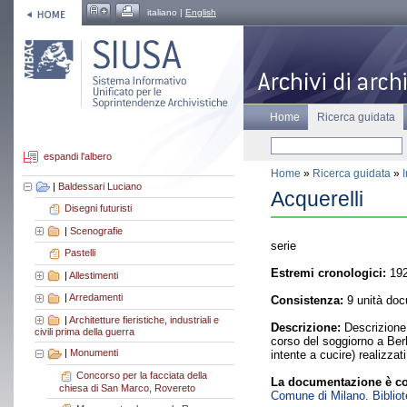
italiano |
English
Home
Ricerca guidata
espandi l'albero
Home
»
Ricerca guidata
»
|
Baldessari Luciano
Acquerelli
Disegni futuristi
|
Scenografie
serie
Pastelli
Estremi cronologici:
192
|
Allestimenti
|
Arredamenti
Consistenza:
9 unità doc
|
Architetture fieristiche, industriali e
Descrizione:
Descrizione:
civili prima della guerra
corso del soggiorno a Berli
|
Monumenti
intente a cucire) realizza
Concorso per la facciata della
La documentazione è co
chiesa di San Marco, Rovereto
Comune di Milano. Bibliote