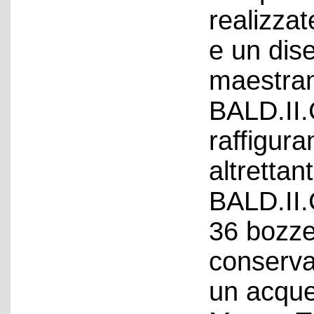
realizzat
e un dis
maestran
BALD.II.
raffigura
altrettan
BALD.II.
36 bozze
conserva
un acquer