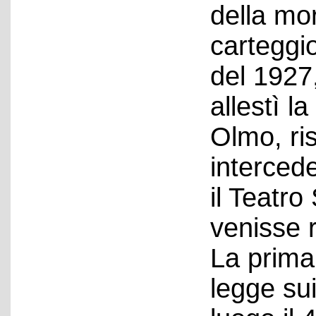
della mor
carteggi
del 1927,
allestì l
Olmo, ri
interced
il Teatro
venisse r
La prima
legge sui