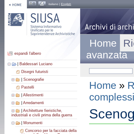
italiano |
English
Home
Ri
avanzata
espandi l'albero
|
Baldessari Luciano
Disegni futuristi
|
Scenografie
Home
»
R
Pastelli
compless
|
Allestimenti
|
Arredamenti
Scenogr
|
Architetture fieristiche,
industriali e civili prima della guerra
|
Monumenti
Concorso per la facciata della