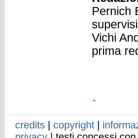
Pernich 
supervis
Vichi An
prima re
credits
|
copyright
|
informaz
privacy
| testi concessi con