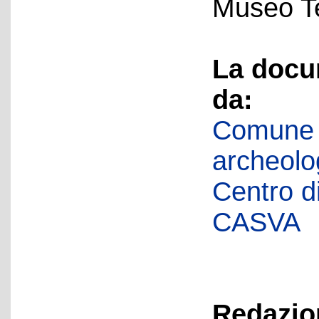
Museo Te
La docu
da:
Comune d
archeolog
Centro di 
CASVA
Redazion