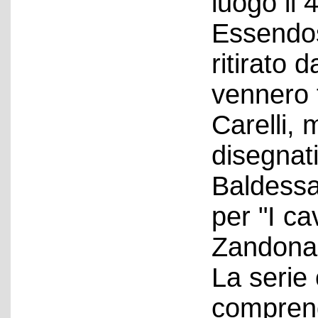
luogo il 
Essendos
ritirato 
vennero 
Carelli,
disegnat
Baldessa
per "I ca
Zandonai
La serie
comprend