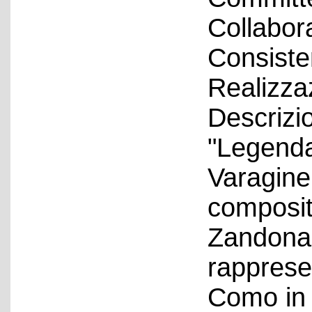
Collabora
Consiste
Realizza
Descrizio
"Legenda
Varagine,
composit
Zandonai
rappresen
Como in 