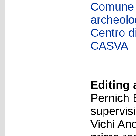
Comune d
archeolog
Centro di 
CASVA
Editing 
Pernich 
supervis
Vichi An