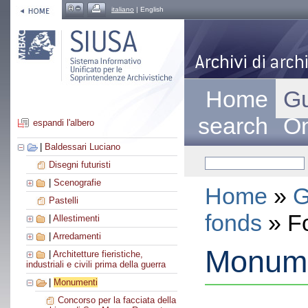
italiano
| English
Home
Gu
search
On
espandi l'albero
|
Baldessari Luciano
Disegni futuristi
|
Scenografie
Home
»
G
Pastelli
fonds
» F
|
Allestimenti
|
Arredamenti
Monume
|
Architetture fieristiche,
industriali e civili prima della guerra
|
Monumenti
Concorso per la facciata della