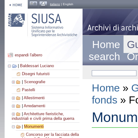
italiano
| English
Home
Gu
search
On
espandi l'albero
|
Baldessari Luciano
Disegni futuristi
|
Scenografie
Home
»
G
Pastelli
fonds
» F
|
Allestimenti
|
Arredamenti
Monume
|
Architetture fieristiche,
industriali e civili prima della guerra
|
Monumenti
Concorso per la facciata della