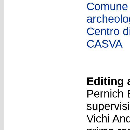
Comune d
archeolog
Centro di 
CASVA
Editing 
Pernich 
supervis
Vichi An