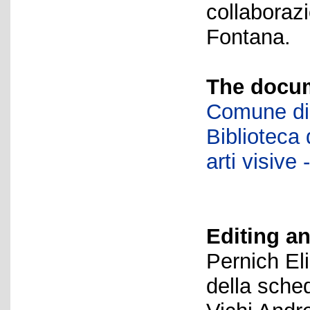
collaboraz
Fontana.
The docum
Comune di 
Biblioteca d
arti visiv
Editing an
Pernich El
della sche