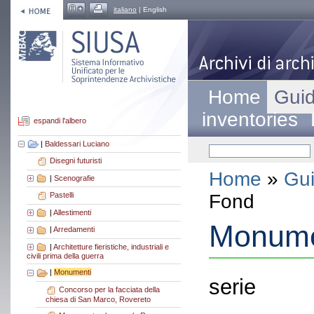
italiano
| English
Home
Guid
inventories
espandi l'albero
|
Baldessari Luciano
Disegni futuristi
Home
»
Gui
|
Scenografie
Fond
Pastelli
|
Allestimenti
Monume
|
Arredamenti
|
Architetture fieristiche, industriali e
civili prima della guerra
|
Monumenti
serie
Concorso per la facciata della
chiesa di San Marco, Rovereto