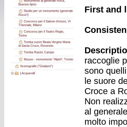
Monumento al generale Roca,
Buenos Ajres
First and 
Studio per un monumento (generale
Roca?)
Concorso per il Salone d'onore, VI
Triennale, Milano
Consisten
Concorso per il Teatro Regio,
Torino
Tomba suore Beata Vergine Maria
di Santa Croce, Rovereto
Descriptio
Tomba Rasini, Campo
raccoglie pr
Museo - monumento "Alpini", Trento
Scenografie ("Giuliano")
sono quelli
|
Acquerelli
le suore d
Croce a Ro
Non realizz
al general
molto impo