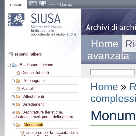
italiano |
English
Home
Ri
avanzata
espandi l'albero
|
Baldessari Luciano
Disegni futuristi
|
Scenografie
Home
»
R
Pastelli
compless
|
Allestimenti
|
Arredamenti
Monume
|
Architetture fieristiche,
industriali e civili prima della guerra
|
Monumenti
Concorso per la facciata della