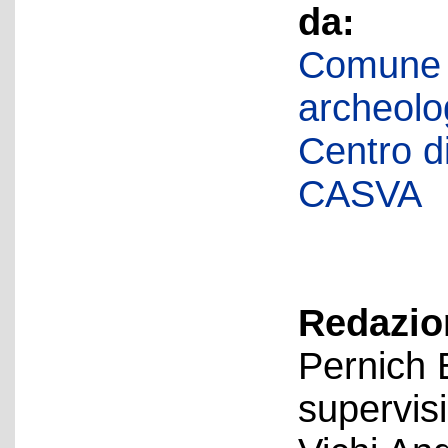
da:
Comune d
archeolog
Centro di 
CASVA
Redazion
Pernich 
supervis