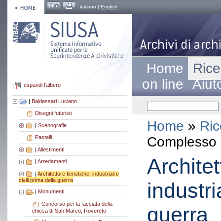
italiano |
English
Home
Rice
on line
Aiut
espandi l'albero
|
Baldessari Luciano
Disegni futuristi
Home
»
Ric
|
Scenografie
Complesso a
Pastelli
|
Allestimenti
Architet
|
Arredamenti
|
Architetture fieristiche, industriali e
civili prima della guerra
industri
|
Monumenti
Concorso per la facciata della
guerra
chiesa di San Marco, Rovereto