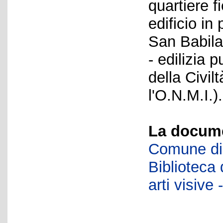
quartiere f
edificio in
San Babila
- edilizia 
della Civil
l'O.N.M.I.).
La docume
Comune di 
Biblioteca d
arti visiv