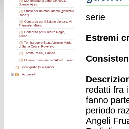
Monumento al generale Roca,
Buenos Ajres
Studio per un monumento (generale
serie
Roca?)
Concorso per il Salone d'onore, VI
Triennale, Milano
Concorso per il Teatro Regio,
Estremi c
Torino
Tomba suore Beata Vergine Maria
di Santa Croce, Rovereto
Tomba Rasini, Campo
Consisten
Museo - monumento "Alpini", Trento
Scenografie ("Giuliano")
|
Acquerelli
Descrizio
redatti fra
fanno parte
periodo raz
Angeli Frua