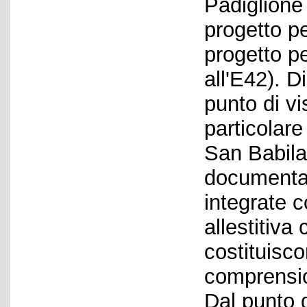
Padiglione
progetto p
progetto per
all'E42). 
punto di vi
particolare
San Babila 
documentar
integrate co
allestitiva
costituisc
comprension
Dal punto d