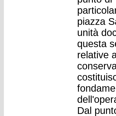
particola
piazza Sa
unità do
questa se
relative a
conservat
costitui
fondamen
dell'oper
Dal punto