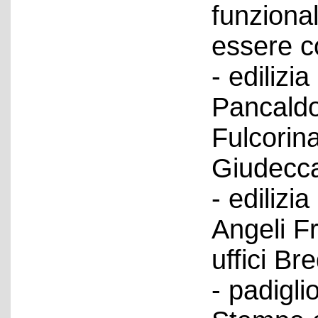
funzional
essere co
- edilizia
Pancaldo
Fulcorina
Giudecca;
- edilizi
Angeli Fr
uffici B
- padigli