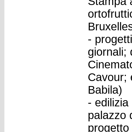
Stampa a
ortofrutti
Bruxelles
- progetti
giornali; 
Cinematog
Cavour; e
Babila)
- edilizi
palazzo d
progetto 