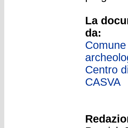
La docu
da:
Comune d
archeolog
Centro di 
CASVA
Redazion