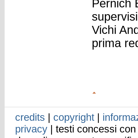
Pernich 
supervis
Vichi An
prima re
credits
|
copyright
|
informaz
privacy
| testi concessi con