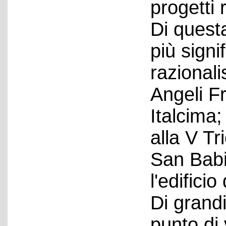
progetti 
Di quest
più signi
razionali
Angeli F
Italcima
alla V Tr
San Babi
l'edificio
Di grand
punto di 