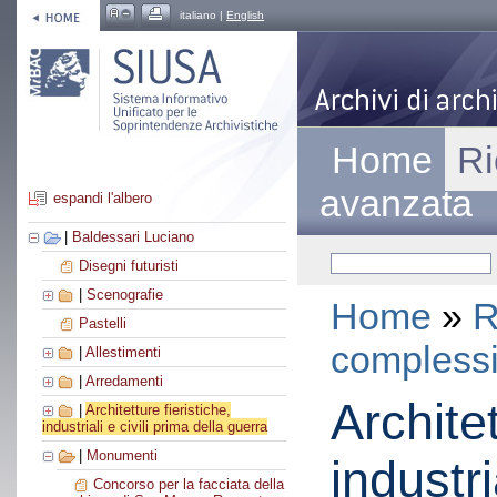
italiano |
English
Home
Ri
avanzata
espandi l'albero
|
Baldessari Luciano
Disegni futuristi
|
Scenografie
Home
»
R
Pastelli
compless
|
Allestimenti
|
Arredamenti
Architet
|
Architetture fieristiche,
industriali e civili prima della guerra
|
Monumenti
industri
Concorso per la facciata della