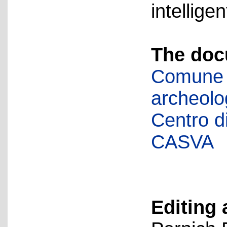
intellige
The doc
Comune d
archeolog
Centro di 
CASVA
Editing 