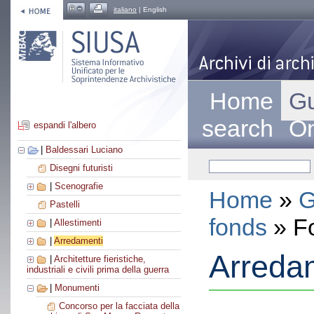
italiano
| English
Home
Gu
search
On
espandi l'albero
|
Baldessari Luciano
Disegni futuristi
|
Scenografie
Home
»
G
Pastelli
fonds
» F
|
Allestimenti
|
Arredamenti
Arreda
|
Architetture fieristiche,
industriali e civili prima della guerra
|
Monumenti
Concorso per la facciata della