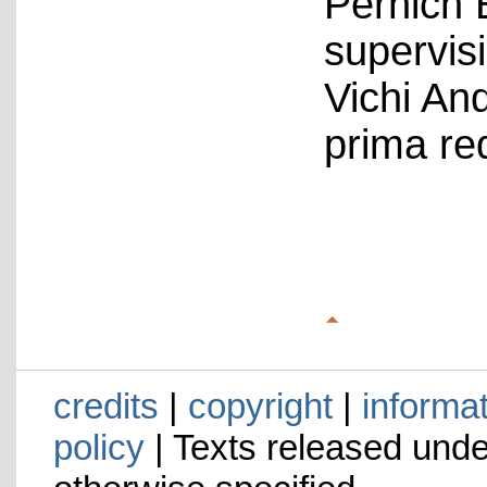
Pernich 
supervis
Vichi An
prima re
credits
|
copyright
|
informa
policy
| Texts released und