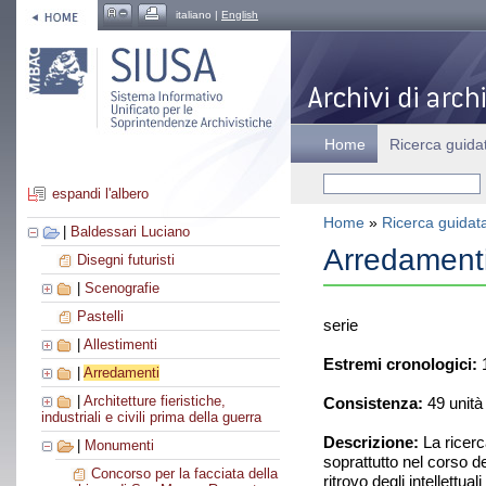
italiano |
English
Home
Ricerca guida
espandi l'albero
Home
»
Ricerca guidat
|
Baldessari Luciano
Arredament
Disegni futuristi
|
Scenografie
Pastelli
serie
|
Allestimenti
Estremi cronologici:
1
|
Arredamenti
|
Architetture fieristiche,
Consistenza:
49 unità
industriali e civili prima della guerra
Descrizione:
La ricerc
|
Monumenti
soprattutto nel corso de
Concorso per la facciata della
ritrovo degli intellettu