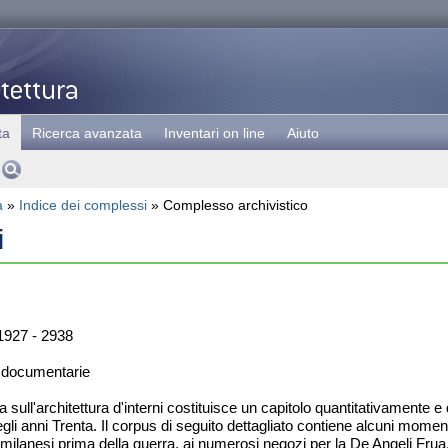
ta
Ricerca avanzata
Inventari on line
Aiuto
a
»
Indice dei complessi
» Complesso archivistico
i
927 - 2938
 documentarie
a sull'architettura d'interni costituisce un capitolo quantitativamente 
gli anni Trenta. Il corpus di seguito dettagliato contiene alcuni moment
ali milanesi prima della guerra, ai numerosi negozi per la De Angeli Fr