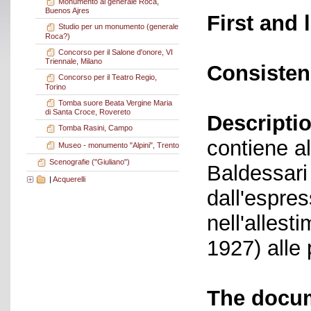
Monumento al generale Roca,
Buenos Ajres
First and 
Studio per un monumento (generale
Roca?)
Concorso per il Salone d'onore, VI
Triennale, Milano
Consisten
Concorso per il Teatro Regio,
Torino
Tomba suore Beata Vergine Maria
di Santa Croce, Rovereto
Descriptio
Tomba Rasini, Campo
contiene al
Museo - monumento "Alpini", Trento
Scenografie ("Giuliano")
Baldessari
|
Acquerelli
dall'espre
nell'allest
1927) alle 
The docum