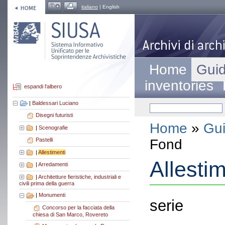
italiano
| English
Home
Guid
inventories
espandi l'albero
|
Baldessari Luciano
Disegni futuristi
Home
»
Gui
|
Scenografie
Fond
Pastelli
|
Allestimenti
Allestim
|
Arredamenti
|
Architetture fieristiche, industriali e
civili prima della guerra
|
Monumenti
serie
Concorso per la facciata della
chiesa di San Marco, Rovereto