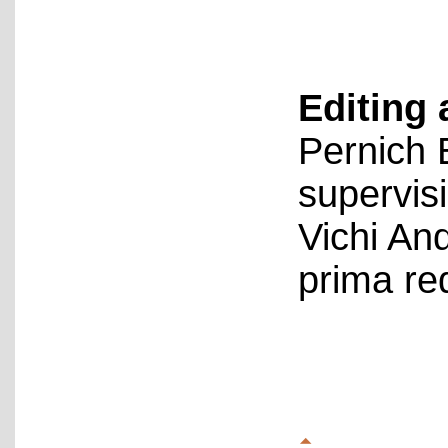
Editing 
Pernich 
supervis
Vichi An
prima re