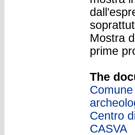
dall'esp
soprattut
Mostra d
prime pro
The doc
Comune d
archeolog
Centro di 
CASVA