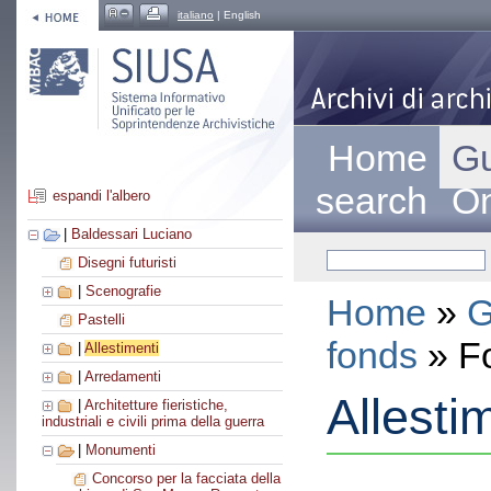
italiano
| English
Home
Gu
search
On
espandi l'albero
|
Baldessari Luciano
Disegni futuristi
|
Scenografie
Home
»
G
Pastelli
fonds
» F
|
Allestimenti
|
Arredamenti
Allesti
|
Architetture fieristiche,
industriali e civili prima della guerra
|
Monumenti
Concorso per la facciata della