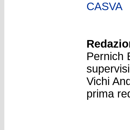
CASVA
Redazion
Pernich 
supervis
Vichi An
prima re