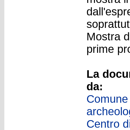
dall'esp
soprattut
Mostra d
prime pro
La docu
da:
Comune d
archeolog
Centro di 