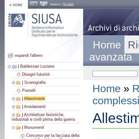
italiano |
English
Home
Ri
avanzata
espandi l'albero
|
Baldessari Luciano
Disegni futuristi
|
Scenografie
Home
»
R
Pastelli
compless
|
Allestimenti
|
Arredamenti
Allesti
|
Architetture fieristiche,
industriali e civili prima della guerra
|
Monumenti
Concorso per la facciata della