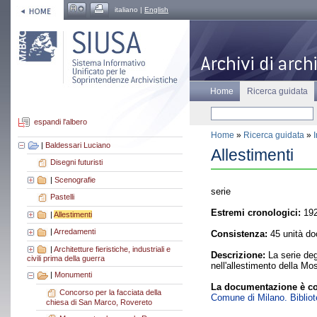
italiano |
English
Home
Ricerca guidata
espandi l'albero
Home
»
Ricerca guidata
»
|
Baldessari Luciano
Allestimenti
Disegni futuristi
|
Scenografie
serie
Pastelli
Estremi cronologici:
192
|
Allestimenti
|
Arredamenti
Consistenza:
45 unità do
|
Architetture fieristiche, industriali e
Descrizione:
La serie deg
civili prima della guerra
nell'allestimento della Mo
|
Monumenti
La documentazione è co
Concorso per la facciata della
Comune di Milano. Bibliote
chiesa di San Marco, Rovereto