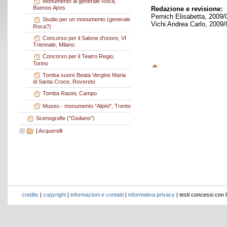
Monumento al generale Roca,
Buenos Ajres
Redazione e revisione:
Pernich Elisabetta, 2009/
Studio per un monumento (generale
Vichi Andrea Carlo, 2009/
Roca?)
Concorso per il Salone d'onore, VI
Triennale, Milano
Concorso per il Teatro Regio,
Torino
Tomba suore Beata Vergine Maria
di Santa Croce, Rovereto
Tomba Rasini, Campo
Museo - monumento "Alpini", Trento
Scenografie ("Giuliano")
|
Acquerelli
credits
|
copyright
|
informazioni e contatti
|
informativa privacy
| testi concessi con 