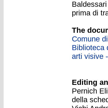
Baldessari
prima di tr
The docum
Comune di 
Biblioteca d
arti visiv
Editing an
Pernich El
della sche