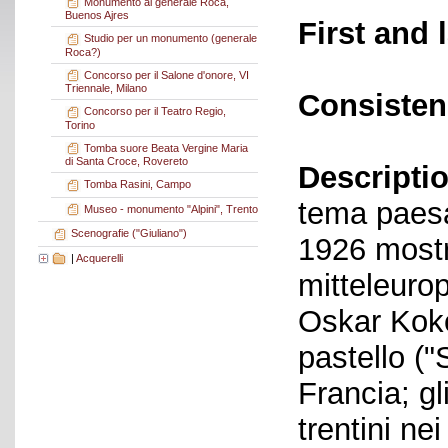
Monumento al generale Roca,
Buenos Ajres
First and 
Studio per un monumento (generale
Roca?)
Concorso per il Salone d'onore, VI
Triennale, Milano
Consisten
Concorso per il Teatro Regio,
Torino
Tomba suore Beata Vergine Maria
di Santa Croce, Rovereto
Descriptio
Tomba Rasini, Campo
tema paesag
Museo - monumento "Alpini", Trento
Scenografie ("Giuliano")
1926 mostra
|
Acquerelli
mitteleurop
Oskar Koko
pastello ("
Francia; gl
trentini ne