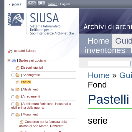
italiano
| English
Home
Guid
inventories
espandi l'albero
|
Baldessari Luciano
Disegni futuristi
Home
»
Gui
|
Scenografie
Fond
Pastelli
|
Allestimenti
Pastelli
|
Arredamenti
|
Architetture fieristiche, industriali e
civili prima della guerra
|
Monumenti
serie
Concorso per la facciata della
chiesa di San Marco, Rovereto