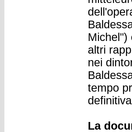
dell'ope
Baldessar
Michel") 
altri rap
nei dinto
Baldessar
tempo pri
definiti
La docu