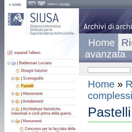
italiano |
English
Home
Ri
avanzata
espandi l'albero
|
Baldessari Luciano
Disegni futuristi
|
Scenografie
Home
»
R
Pastelli
compless
|
Allestimenti
|
Arredamenti
Pastelli
|
Architetture fieristiche,
industriali e civili prima della guerra
|
Monumenti
Concorso per la facciata della