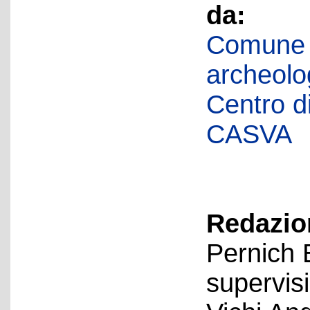
da:
Comune d
archeolog
Centro di 
CASVA
Redazion
Pernich 
supervis