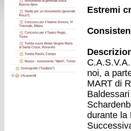
Monumento al generale Roca,
Buenos Ajres
Estremi c
Studio per un monumento (generale
Roca?)
Concorso per il Salone d'onore, VI
Triennale, Milano
Consisten
Concorso per il Teatro Regio,
Torino
Tomba suore Beata Vergine Maria
di Santa Croce, Rovereto
Descrizio
Tomba Rasini, Campo
C.A.S.V.A. 
Museo - monumento "Alpini", Trento
Scenografie ("Giuliano")
noi, a part
|
Acquerelli
MART di Ro
Baldessari
Schardenbe
durante la
Successiva