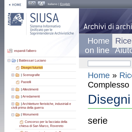
italiano |
English
Home
Rice
on line
Aiut
espandi l'albero
|
Baldessari Luciano
Disegni futuristi
Home
»
Ric
|
Scenografie
Complesso a
Pastelli
|
Allestimenti
Disegni 
|
Arredamenti
|
Architetture fieristiche, industriali e
civili prima della guerra
|
Monumenti
serie
Concorso per la facciata della
chiesa di San Marco, Rovereto