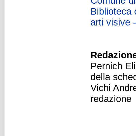
Comune di 
Biblioteca d
arti visiv
Redazione
Pernich El
della sche
Vichi Andr
redazione